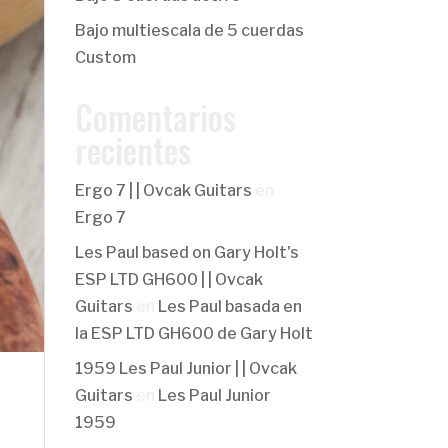
Bajo multiescala de 5 cuerdas
Custom
Comentarios
recientes
Ergo 7 | | Ovcak Guitars
en
Ergo 7
Les Paul based on Gary Holt's
ESP LTD GH600 | | Ovcak
Guitars
en
Les Paul basada en
la ESP LTD GH600 de Gary Holt
1959 Les Paul Junior | | Ovcak
Guitars
en
Les Paul Junior
1959