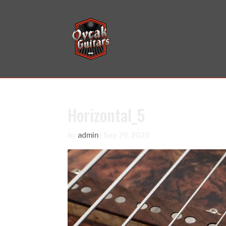
Horizontal_5
by
admin
|
Sep 29, 2023