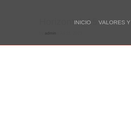
Horizontal_15
by
admin
|
Jul 11, 2023