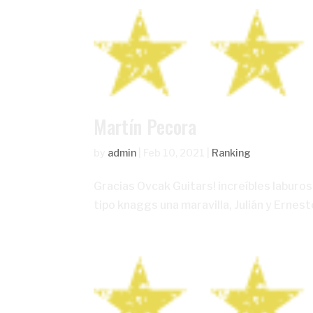
Martín Pecora
by
admin
|
Feb 10, 2021
|
Ranking
Gracias Ovcak Guitars! increíbles laburos
tipo knaggs una maravilla, Julián y Ernes