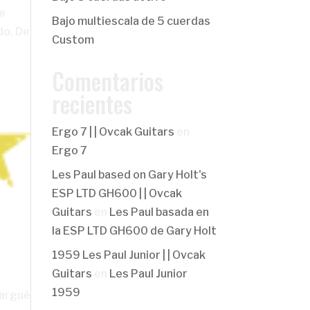
ue
Bajo multiescala de 5 cuerdas
do. De
Custom
Comentarios
recientes
Ergo 7 | | Ovcak Guitars
en
Ergo 7
Les Paul based on Gary Holt's
ESP LTD GH600 | | Ovcak
Guitars
en
Les Paul basada en
la ESP LTD GH600 de Gary Holt
1959 Les Paul Junior | | Ovcak
Guitars
en
Les Paul Junior
1959
cargué