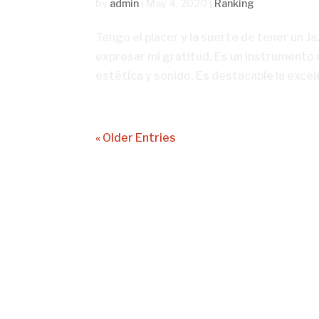
by
admin
|
May 4, 2020
|
Ranking
Tengo el placer y la suerte de tener un Ja
expresar mi gratitud. Es un instrumento
estética y sonido. Es destacable la excele
« Older Entries