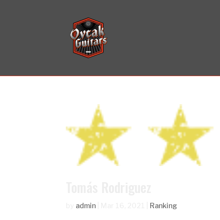
Tomás Rodriguez
by
admin
|
Mar 16, 2021
|
Ranking