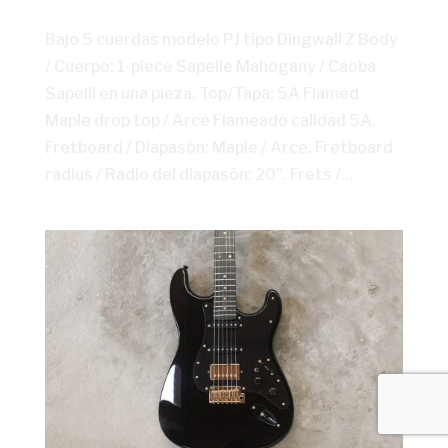
Bajo 5 cuerdas modelo PJ tipo Dingwall Z Body
/ Cuerpo: 1-piece Sapelle Mahogany / Caoba
Sapelli en una pieza. Top/Tapa: 5A Flamed
Maple drop top / Arce Flameado calidad 5A.
Fretboard / Diapasón: Maple / Arce. Fretboard
radius / Radio del diapasón: 20”. Frets /...